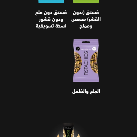
فستق (بدون
فستق دون ملح
القشر) محمص
ودون قشور
ومملح
نسخة تسويقية
الملح والفلفل
الملح والفلفل