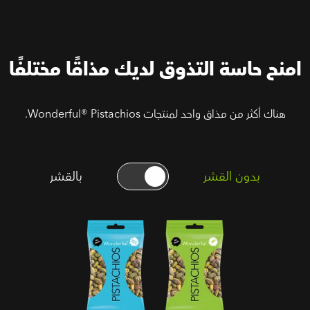
امنح حاسة التذوق لديك مذاقًا مختلفًا
هناك أكثر من مذاق واحد لمنتجات Wonderful® Pistachios.
بدون القشر
بالقشر
فستق (بدون
فستق دون
القشر) محمص
ملح ودون
ومملح
قشور نسخة
تسويقية