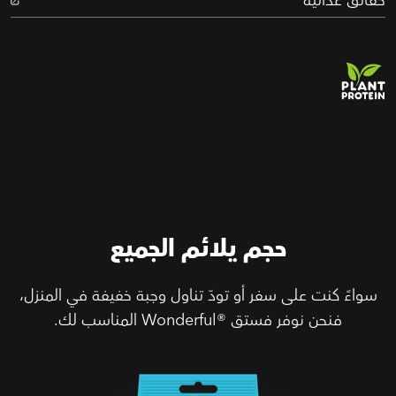
حقائق غذائية
حجم يلائم الجميع
سواءً كنت على سفر أو تودّ تناول وجبة خفيفة في المنزل،
فنحن نوفر فستق Wonderful®‎ المناسب لك.