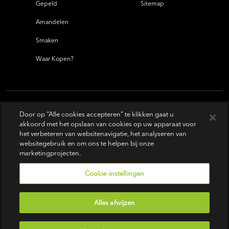
Gepeld
Sitemap
Amandelen
Smaken
Waar Kopen?
Door op “Alle cookies accepteren” te klikken gaat u
akkoord met het opslaan van cookies op uw apparaat voor
het verbeteren van websitenavigatie, het analyseren van
websitegebruik en om ons te helpen bij onze
marketingprojecten.
Cookie-instellingen
Alles afwijzen
Gebruiksvoorwaarden
|
Privacybeleid
|
Do Not Sell or Share My Personal Information