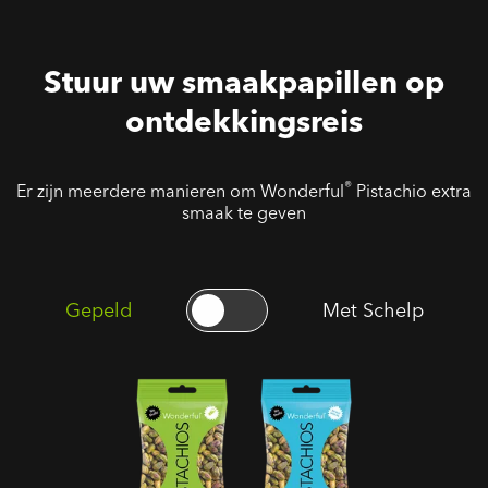
Stuur uw smaakpapillen op
ontdekkingsreis
®
Er zijn meerdere manieren om Wonderful
Pistachio extra
smaak te geven
Gepeld
Met Schelp
Gepelde
Ongezouten
Geroosterde
Geroosterde
Gezouten
Gepelde
Pistaches
Pistaches