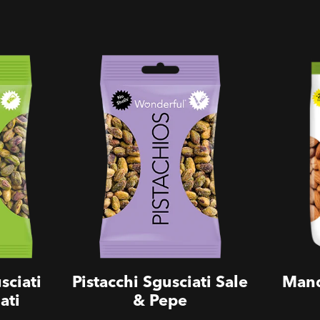
cchi
Senza Guscio - Pistacchi
Mandorle T
ti
Sgusciati Sale & Pepe
sciati
Pistacchi Sgusciati Sale
Mand
ati
& Pepe