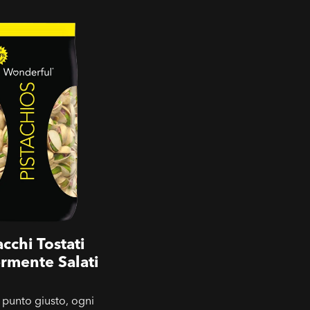
Tostati Leggermente
acchi Tostati
rmente Salati
l punto giusto, ogni