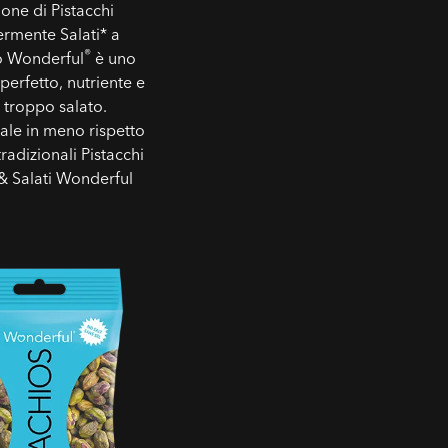
one di Pistacchi
rmente Salati* a
®
o Wonderful
è uno
perfetto, nutriente e
 troppo salato.
ale in meno rispetto
tradizionali Pistacchi
 & Salati Wonderful
o - Pistacchi
ostati Non Salati