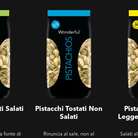
ti
Pistacchi Tostati Non Salati
Pistacchi 
Salati
i Salati
Pistacchi Tostati Non
Pist
Salati
Legge
a fonte di
Rinuncia al sale, non al
Salati a