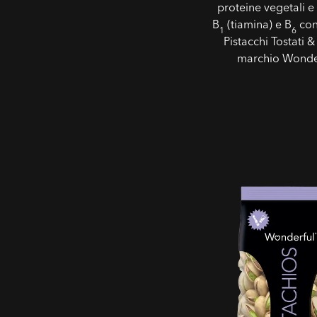
proteine vegetali e
B
(tiamina) e B
con 
1
6
Pistacchi Tostati &
marchio Wonde
Pistacchi Sale & Pep