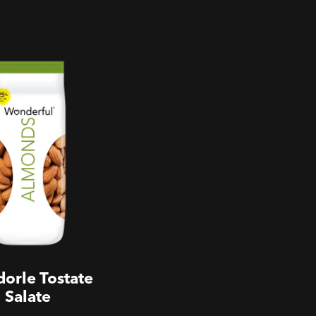
ostate Salate
orle Tostate
Salate