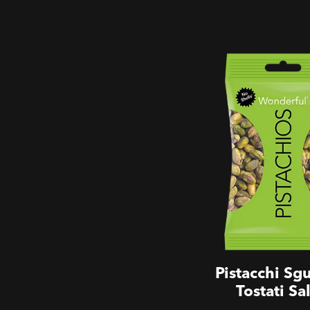
Senza Guscio - Pista
Sgusciati Tostati Sala
Pistacchi Sgu
Tostati Sal