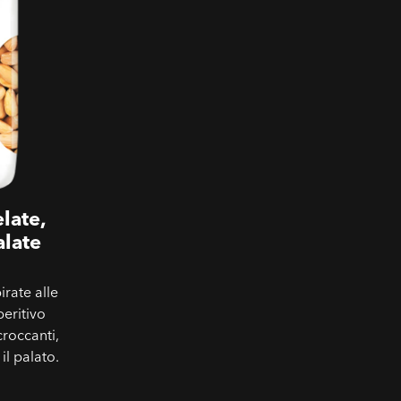
late,
alate
irate alle
peritivo
croccanti,
il palato.