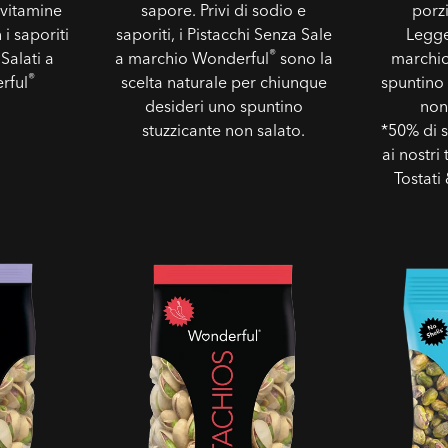
 vitamine
sapore. Privi di sodio e
porzi
i saporiti
saporiti, i Pistacchi Senza Sale
Legge
®
 Salati a
a marchio Wonderful
sono la
marchi
®
rful
scelta naturale per chiunque
spuntino 
desideri uno spuntino
non
stuzzicante non salato.
*50% di s
ai nostri 
Tostati
e
Pistacchi al Peperoncino Dolce
Senza Gusci
Sgusciati T