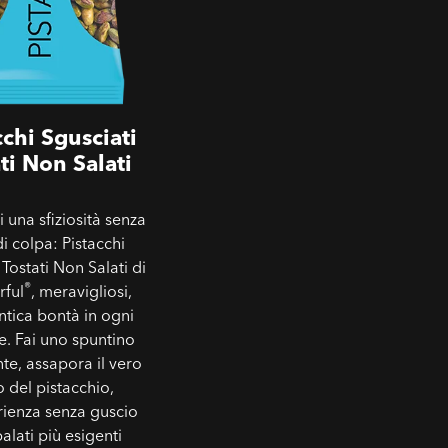
cchi Sgusciati
ti Non Salati
 una sfiziosità senza
di colpa: Pistacchi
 Tostati Non Salati di
®
ful
, meravigliosi,
ntica bontà in ogni
. Fai uno spuntino
nte, assapora il vero
 del pistacchio,
rienza senza guscio
palati più esigenti