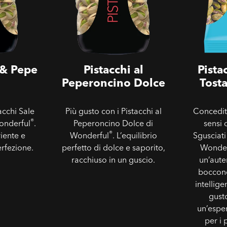
 & Pepe
Pistacchi al
Pista
Peperoncino Dolce
Tosta
acchi Sale
Più gusto con i Pistacchi al
Concediti
®
onderful
.
Peperoncino Dolce di
sensi 
®
iente e
Wonderful
. L’equilibrio
Sgusciati
erfezione.
perfetto di dolce e saporito,
Wonder
racchiuso in un guscio.
un’aute
boccone
intellige
gusto
un’espe
per i 