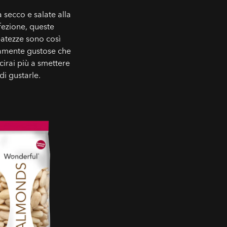
a secco e salate alla
fezione, queste
batezze sono così
samente gustose che
cirai più a smettere
di gustarle.
elate