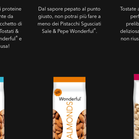
i proteine
Dal sapore pepato al punto
Tostate 
onte da
giusto, non potrai più fare a
per
cchetto di
meno dei Pistacchi Sgusciati
preli
®
Tostati &
Sale & Pepe Wonderful
.
delizio
®
nderful
e
non rius
ausa!
n Salate
Mandorle Sgusciate al Naturale
Mandorle P