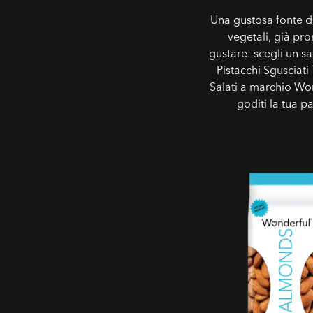
Una gustosa fonte d
vegetali, già pr
gustare: scegli un sa
Pistacchi Sgusciati 
Salati a marchio Wo
goditi la tua p
Mandorle Tostate No