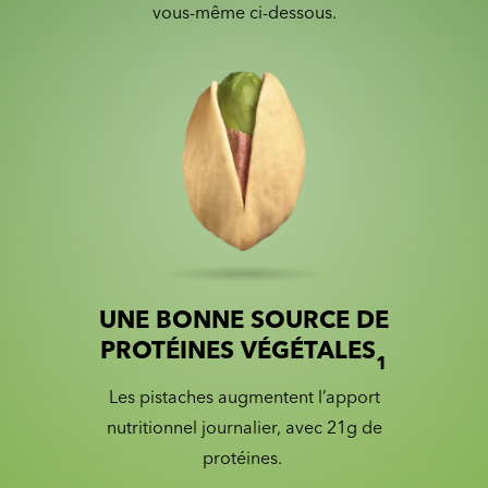
vous-même ci-dessous.
UNE BONNE SOURCE DE
Slide 1 of 2
Slider with nutrition information
PROTÉINES VÉGÉTALES
1
Les pistaches augmentent l’apport
nutritionnel journalier, avec 21g de
protéines.