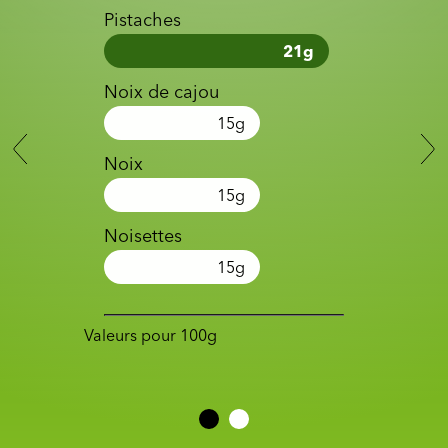
Pistaches
21
g
Noix de cajou
15
g
Noix
15
g
Noisettes
15
g
Valeurs pour 100g