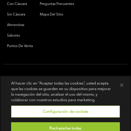
Con Cáscara
Preguntas Frecuentes
Sin Cáscara
Mapa Del Sitio
Almendras
Sabores
Puntos De Venta
Al hacer clic en “Aceptar todas las cookies”, usted acepta
que las cookies se guarden en su dispositivo para mejorar
la navegación del sitio, analizar el uso del mismo, y
colaborar con nuestros estudios para marketing.
Configuración de cookies
Rechazarlas todas
Sobre términos de uso
|
Política de privacidad
|