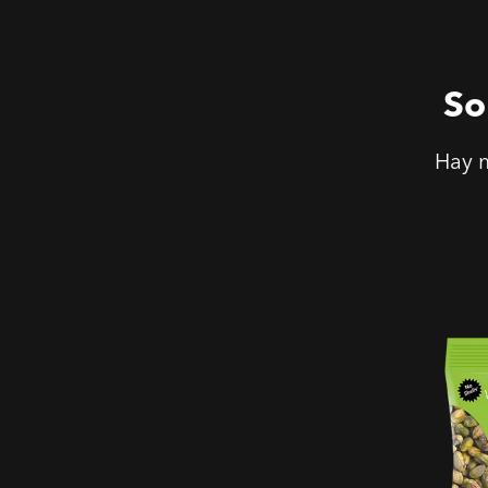
So
Hay m
Pistach
Tostado