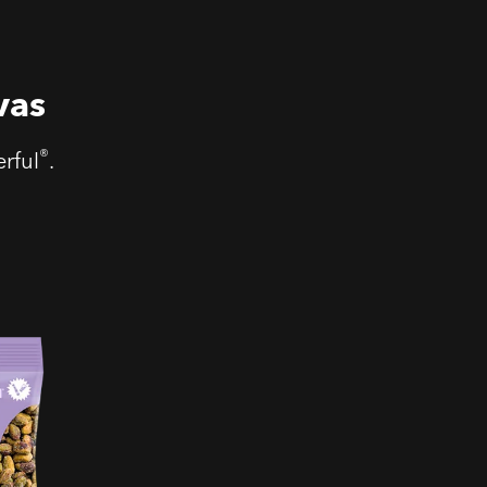
vas
®
rful
.
lados
ienta