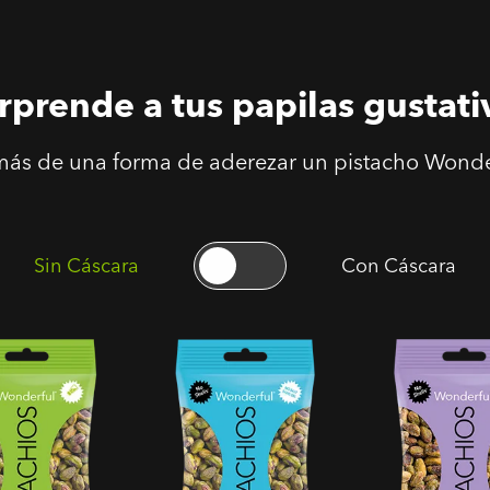
rprende a tus papilas gustati
ás de una forma de aderezar un pistacho Wonde
Sin Cáscara
Con Cáscara
os Pelados
Pistachos Pelados
Pistachos Pe
s Salados
Tostados Sin Sal
con Sal y Pim