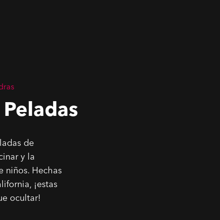
dras
 Peladas
eladas de
inar y la
e niños. Hechas
ifornia, ¡estas
ue ocultar!