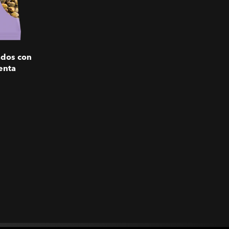
ados con
enta