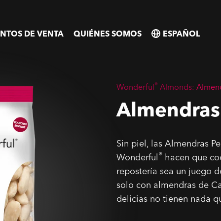
NTOS DE VENTA
QUIÉNES SOMOS
SELECT
SELECT
COUNTRY
COUNTRY
®
Wonderful
Almonds:
Almen
Almendras
Sin piel, las Almendras P
®
Wonderful
hacen que coc
repostería sea un juego d
solo con almendras de Cal
delicias no tienen nada q