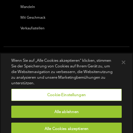
Mandeln
Mit Geschmack
Verkaufsstellen
Wenn Sie auf „Alle Cookies akzeptieren“ klicken, stimmen
Sie der Speicherung von Cookies auf Ihrem Gerät zu, um
die Websitenavigation zu verbessern, die Websitenutzung
zu analysieren und unsere Marketingbemühungen zu
unterstützen.
Cookie-Einstellungen
Alle ablehnen
Nutzungsbedingungen
|
Datenschutz-Bestimmungen
|
Do Not Sell or Share My Personal Information
Alle Cookies akzeptieren
© 2026 Wonderful Pistachios & Almonds LLC.